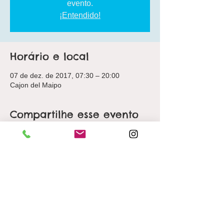
evento.
¡Entendido!
Horário e local
07 de dez. de 2017, 07:30 – 20:00
Cajon del Maipo
Compartilhe esse evento
THE HIKE CHILE LTDA.
Padre Hurtado Sur 1321,
Las Condes, Santiago.
(+56)
9 9136 2679
(+56)
9 8492 4803