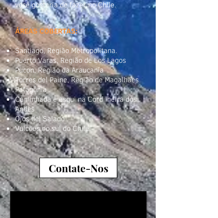
você gostaria de fazer no Chile.
ÁREAS COBERTAS:
Santiago, Região Metropolitana.
Puerto Varas, Região de Los Lagos
Pucon, Região da Araucanía
Torres del Paine, Região de Magalhães
Patagônia
Caminhada e esqui na Cordilheira dos
Andes
Ojos del Salado
Vulcões no sul do Chile.
Contate-Nos