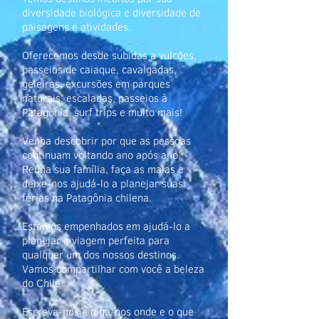
diversidade biológica e diversidade de
paisagens e atividades.
Oferecemos desde subidas a vulcões,
passeios de caiaque, cavalgadas,
geleiras, excursões em parques
naturais, escaladas, passeios à
Patagônia, surf trips e muito mais!
Venha descobrir por que as pessoas
continuam voltando ano após ano.
Reúna sua família, faça as malas e
deixe-nos ajudá-lo a planejar suas
férias na Patagônia chilena.
Estamos empenhados em ajudá-lo a
planejar a viagem perfeita para
qualquer um dos nossos destinos.
Vamos compartilhar com você a beleza
do Chile.
Escreva-nos e diga-nos onde e o que