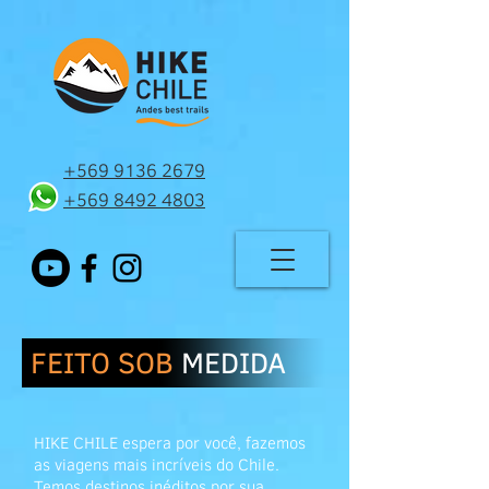
+569 9136 2679
+569 8492 4803
FEITO SOB
MEDIDA
HIKE CHILE espera por você, fazemos
as viagens mais incríveis do Chile.
Temos destinos inéditos por sua