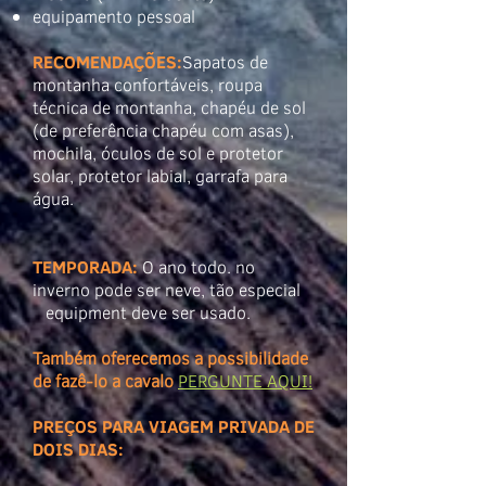
equipamento pessoal
RECOMENDAÇÕES:
Sapatos de
montanha confortáveis, roupa
técnica de montanha, chapéu de sol
(de preferência chapéu com asas),
mochila, óculos de sol e protetor
solar, protetor labial, garrafa para
água.
TEMPORADA:
O ano todo. no
inverno pode ser neve, tão especial
equipment deve ser usado.
Também oferecemos a possibilidade
de fazê-lo a cavalo
PERGUNTE AQUI!
PREÇOS PARA VIAGEM PRIVADA DE
DOIS DIAS: