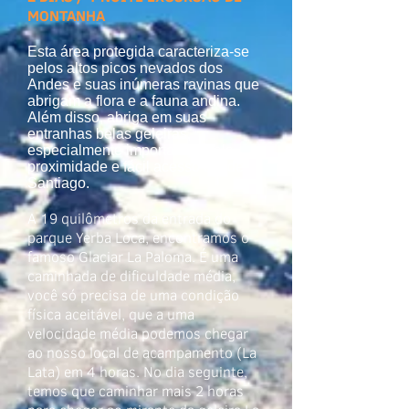
MONTANHA
Esta área protegida caracteriza-se
pelos altos picos nevados dos
Andes e suas inúmeras ravinas que
abrigam a flora e a fauna andina.
Além disso, abriga em suas
entranhas belas geleiras,
especialmente importantes pela
proximidade e fácil acesso desde
Santiago​.
​A 19 quilômetros da entrada do
parque Yerba Loca, encontramos o
famoso Glaciar La Paloma. É uma
caminhada de dificuldade média,
você só precisa de uma condição
física aceitável, que a uma
velocidade média podemos chegar
ao nosso local de acampamento (La
Lata) em 4 horas. No dia seguinte,
temos que caminhar mais 2 horas