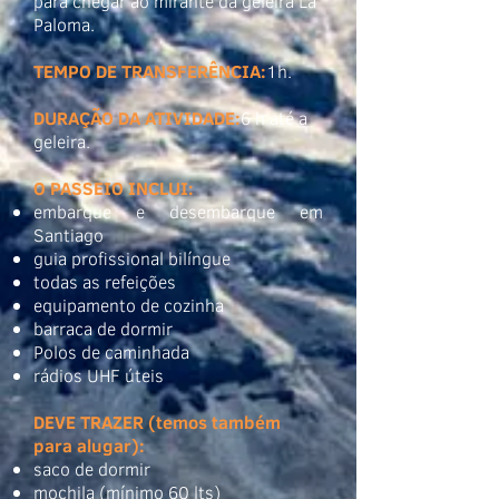
para chegar ao mirante da geleira La
Paloma.
TEMPO DE TRANSFERÊNCIA:
1h.
DURAÇÃO DA ATIVIDADE:
6 h até a
geleira.
O PASSEIO INCLUI:
embarque e desembarque em
Santiago
guia profissional bilíngue
todas as refeições
equipamento de cozinha
barraca de dormir
Polos de caminhada
rádios UHF úteis
DEVE TRAZER (temos também
para alugar):
saco de dormir
mochila (mínimo 60 lts)