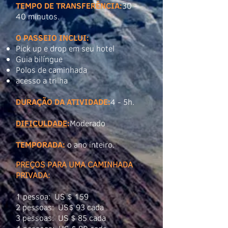
TEMPO DE TRANSFERÊNCIA:
30 -
40 minutos.
O PASSEIO INCLUI:
Pick up e drop em seu hotel
Guia bilíngue
Polos de caminhada
acesso a trilha
DURAÇÃO DA ATIVIDADE:
4 - 5h.
DIFICULDADE
:
Moderado
TEMPORADA:
o ano inteiro.
PREÇOS PARA UMA CAMINHADA
PRIVADA:
1 pessoa: US $ 159
2 pessoas: US$ 93 cada
3 pessoas: US $ 85 cada