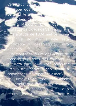
Cerro Pochoco é uma colina andina
no sopé dos Andes, localizada no
setor El Arrayán, na comuna de Lo
Barnechea, perto da ponte Ñilhue e
do rio Mapocho. É um dos mais
visitados da cidade de Santiago. Tem
uma altitude de 1804 metros acima
do nível do mar e nele está
localizado o observatório Cerro
Pochoco.​
Sua montanha é um dos locais de
trekking preferidos dos chilenos. É
natureza pura, e lá você pode ter
uma vista incrível. Isso torna a
caminhada uma experiência incrível.
Há uma trilha, de dificuldade
moderada, que leva cerca de duas
horas para chegar ao cume e o
return levará cerca de uma hora e
meia.